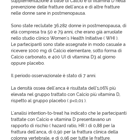
supplementazione a base di Calcio e di vitamina D nella
prevenzione delle fratture dell'anca e di altre fratture
nelle donne sane in postmenopausa.
Sono state reclutate 36.282 donne in postmenopausa, di
età compresa tra 50 e 79 anni, che erano già arruolate
nello studio clinico Women's Health Initiative ( WHI ).
Le partecipanti sono state assegnate in modo casuale a
ricevere 1000 mg di Calcio elementare, sotto forma di
Calcio carbonato, e 400 UI di vitamina D3 al giorno
oppure placebo.
Il periodo osservazionale è stato di 7 anni.
La densità ossea dell'anca è risultata dell’1,06% più
elevata nel gruppo trattato con Calcio più vitamina D,
rispetto al gruppo placebo ( p<0,01 ).
L'analisi intention-to-treat ha indicato che le partecipanti
trattate con Calcio e vitamina D presentavano un
rapporto di rischio ( hazard ratio, HR ) di 0,88 per la
frattura dell'anca, di 0,90 per la frattura clinica della
colonna vertebrale, e di 0,96 per tutte le fratture.