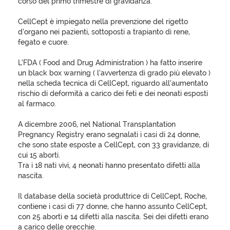
corso del primo trimestre di gravidanza.
CellCept è impiegato nella prevenzione del rigetto
d’organo nei pazienti, sottoposti a trapianto di rene,
fegato e cuore.
L’FDA ( Food and Drug Administration ) ha fatto inserire
un black box warning ( l’avvertenza di grado più elevato )
nella scheda tecnica di CellCept, riguardo all’aumentato
rischio di deformità a carico dei feti e dei neonati esposti
al farmaco.
A dicembre 2006, nel National Transplantation
Pregnancy Registry erano segnalati i casi di 24 donne,
che sono state esposte a CellCept, con 33 gravidanze, di
cui 15 aborti.
Tra i 18 nati vivi, 4 neonati hanno presentato difetti alla
nascita.
Il database della società produttrice di CellCept, Roche,
contiene i casi di 77 donne, che hanno assunto CellCept,
con 25 aborti e 14 difetti alla nascita. Sei dei difetti erano
a carico delle orecchie.